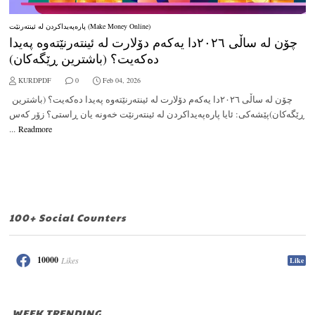
پارەپەیداکردن لە ئینتەرنێت (Make Money Online)
چۆن لە ساڵی ٢٠٢٦دا یەکەم دۆلارت لە ئینتەرنێتەوە پەیدا
دەکەیت؟ (باشترین ڕێگەکان)
KURDPDF
0
Feb 04, 2026
چۆن لە ساڵی ٢٠٢٦دا یەکەم دۆلارت لە ئینتەرنێتەوە پەیدا دەکەیت؟ (باشترین
ڕێگەکان)پێشەکی: ئایا پارەپەیداکردن لە ئینتەرنێت خەونە یان ڕاستی؟ زۆر کەس
...
Readmore
100+ Social Counters
10000
Likes
Like
WEEK TRENDING