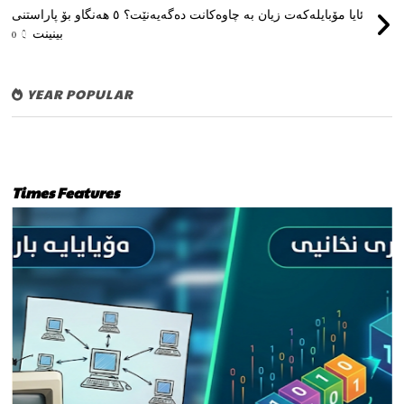
ئایا مۆبایلەکەت زیان بە چاوەکانت دەگەیەنێت؟ ٥ هەنگاو بۆ پاراستنی
بینینت
0
YEAR POPULAR
Times Features