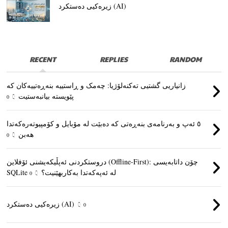
زیرەکیی دەستکرد (AI)
RECENT
REPLIES
RANDOM
زانیاریی گشتیی تەکنەلۆژیا: چەمک و ڕاستییە بنەڕەتییەکان کە
پێویستە بیانبەستیت
0
٥ ئەپ و بەرنامەی بنەڕەتی کە دەبێت لە مۆبایل و کۆمپیوتەرەکەتدا
هەبن
0
دروستکردنی ئەپڵیکەیشنی ئۆفلاین (Offline-First): چۆن داتابەیسی
SQLite لە ئەپەکەتدا بەکاربهێنیت؟
0
زیرەکیی دەستکرد (AI)
0