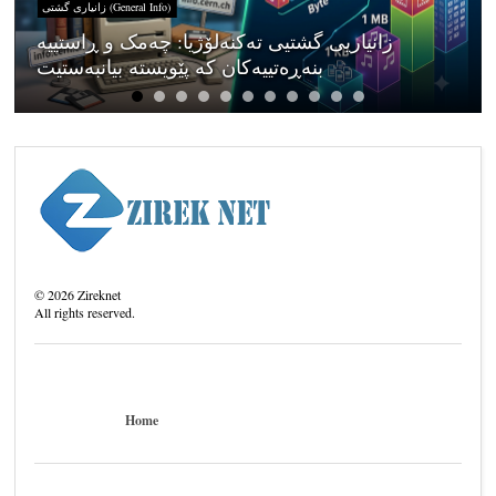
زانیاری گشتی (General Info)
زانیاریی گشتیی تەکنەلۆژیا: چەمک و ڕاستییە
بنەڕەتییەکان کە پێویستە بیانبەستیت
©
2026
Zireknet
All rights reserved.
Home