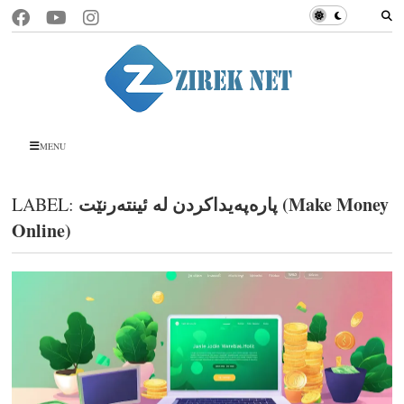
MENU
پارەپەیداکردن لە ئینتەرنێت (Make Money
LABEL:
Online)