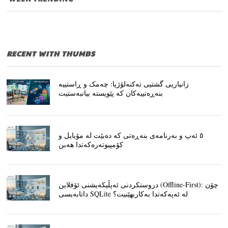
RECENT WITH THUMBS
زانیاریی گشتیی تەکنەلۆژیا: چەمک و ڕاستییە
بنەڕەتییەکان کە پێویستە بیانبەستیت
٥ ئەپ و بەرنامەی بنەڕەتی کە دەبێت لە مۆبایل و
کۆمپیوتەرەکەتدا هەبن
دروستکردنی ئەپڵیکەیشنی ئۆفلاین (Offline-First): چۆن
داتابەیسی SQLite لە ئەپەکەتدا بەکاربهێنیت؟