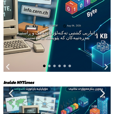
0
KURDPDF
Aug 06, 2026
زانیاریی گشتیی تەکنەلۆژیا: چەمک و ڕاستییە
بنەڕەتییەکان کە پێویستە بیانبەستیت
Inside NYTimes