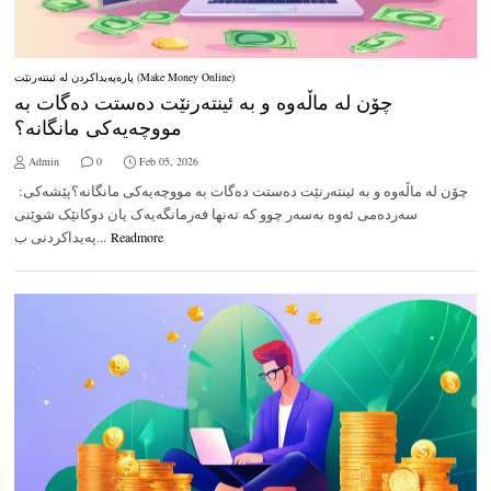
پارەپەیداکردن لە ئینتەرنێت (Make Money Online)
چۆن لە ماڵەوە و بە ئینتەرنێت دەستت دەگات بە
مووچەیەکی مانگانە؟
Admin
0
Feb 05, 2026
چۆن لە ماڵەوە و بە ئینتەرنێت دەستت دەگات بە مووچەیەکی مانگانە؟پێشەکی:
سەردەمی ئەوە بەسەر چوو کە تەنها فەرمانگەیەک یان دوکانێک شوێنی
پەیداکردنی ب...
Readmore