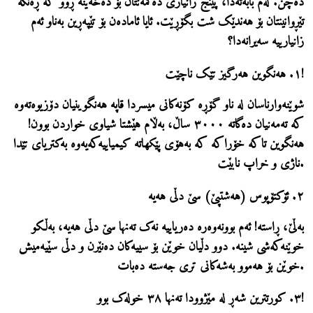
دەچن. لەم بابەتەدا، پێنج زانیاری دەگمەنتان بۆ دەخەینە ڕوو کە ڕەنگە
تێڕوانینتان بۆ هەندێک شت بگۆڕێت. ئایا ئامادەن بۆ تێپەڕین بەناو ئەم
زانیارییە سەیرانەدا؟
١. هەنگوین هەرگیز تێک ناچێت!
شوێنەوارناسان لە ناو گۆڕە کۆنەکانی میسردا قاپە هەنگوینیان دۆزیوەتەوە
کە تەمەنیان دەگاتە
٣٠٠٠ ساڵ
، بەڵام هێشتا شیاوی خواردن بوون!
هەنگوین تاکە خۆراکە کە بەهۆی پێکهاتە کیمیاییەکەیەوە بەکتریای تێدا
ناژی و خراپ نابێت.
٢. ئۆکتۆپوس (هەشتپێ) سێ دڵی هەیە
بەڵێ، ڕاستە! ئەم بوونەوەرە دەریاییە نەک تەنها سێ دڵی هەیە، بەڵکو
خوێنەکەشی شینە
. دوو دڵیان خوێن بۆ سییەکان دەنێرن و دڵی سێیەمیش
خوێن بۆ هەموو بەشەکانی تری جەستە دەبات.
٣. کورتترین شەڕ لە مێژوودا تەنها ٣٨ خولەک بوو!