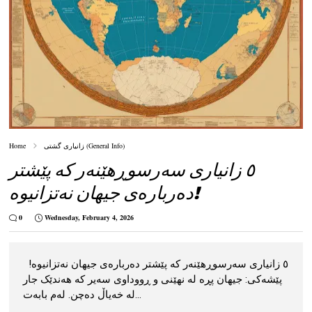
زانیاری گشتی (General Info)
Home
٥ زانیاری سەرسوڕهێنەر کە پێشتر
دەربارەی جیهان نەتزانیوە!
0
Wednesday, February 4, 2026
٥ زانیاری سەرسوڕهێنەر کە پێشتر دەربارەی جیهان نەتزانیوە!
پێشەکی: جیهان پڕە لە نهێنی و ڕووداوی سەیر کە هەندێک جار
لە خەیاڵ دەچن. لەم بابەت...