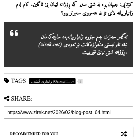
کۆتایی:
جیهان پڕە لە شتی سەیر کە ڕۆژانە لێیان بێ ئاگاین. کام لەم
زانیارییانە لای تۆ لە هەمووی سەیرتر بوو؟
ئەگەر حەزت بەم جۆرە زانیارییانەیە، سایتەکەمان
(zirek.net) بخە ناو لیستی دڵخوازەکانت بۆ ئەوەی
ڕۆژانە شتی نوێ فێرببیت.
TAGS
زانیاری گشتی (General Info)
1
SHARE:
RECOMMENDED FOR YOU