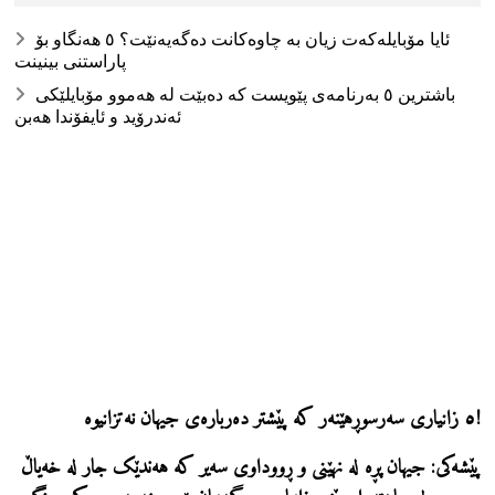
ئایا مۆبایلەکەت زیان بە چاوەکانت دەگەیەنێت؟ ٥ هەنگاو بۆ
پاراستنی بینینت
باشترین ٥ بەرنامەی پێویست کە دەبێت لە هەموو مۆبایلێکی
ئەندرۆید و ئایفۆندا هەبن
٥ زانیاری سەرسوڕهێنەر کە پێشتر دەربارەی جیهان نەتزانیوە!
پێشەکی:
جیهان پڕە لە نهێنی و ڕووداوی سەیر کە هەندێک جار لە خەیاڵ