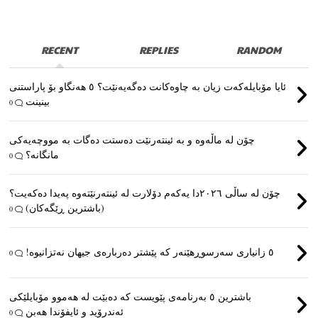
RECENT
REPLIES
RANDOM
ئایا مۆبایلەکەت زیان بە چاوەکانت دەگەیەنێت؟ ٥ هەنگاو بۆ پاراستنی
بینینت
0
چۆن لە ماڵەوە و بە ئینتەرنێت دەستت دەگات بە مووچەیەکی
مانگانە؟
0
چۆن لە ساڵی ٢٠٢٦دا یەکەم دۆلارت لە ئینتەرنێتەوە پەیدا دەکەیت؟
(باشترین ڕێگەکان)
0
٥ زانیاری سەرسوڕهێنەر کە پێشتر دەربارەی جیهان نەتزانیوە!
0
باشترین ٥ بەرنامەی پێویست کە دەبێت لە هەموو مۆبایلێکی
ئەندرۆید و ئایفۆندا هەبن
0