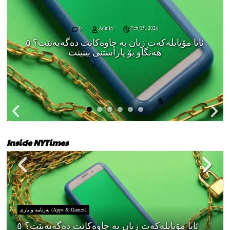
0
Admin
Feb 05, 2026
ئایا مۆبایلەکەت زیان بە چاوەکانت دەگەیەنێت؟ ٥
هەنگاو بۆ پاراستنی بینینت
Inside NYTimes
بەرنامە و یاری (Apps & Games)
ئایا مۆبایلەکەت زیان بە چاوەکانت دەگەیەنێت؟ ٥