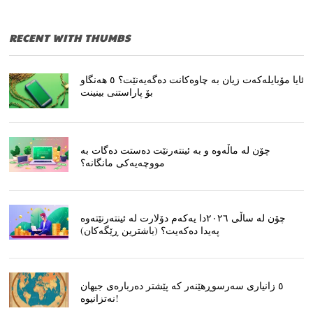
RECENT WITH THUMBS
ئایا مۆبایلەکەت زیان بە چاوەکانت دەگەیەنێت؟ ٥ هەنگاو
بۆ پاراستنی بینینت
چۆن لە ماڵەوە و بە ئینتەرنێت دەستت دەگات بە
مووچەیەکی مانگانە؟
چۆن لە ساڵی ٢٠٢٦دا یەکەم دۆلارت لە ئینتەرنێتەوە
پەیدا دەکەیت؟ (باشترین ڕێگەکان)
٥ زانیاری سەرسوڕهێنەر کە پێشتر دەربارەی جیهان
نەتزانیوە!