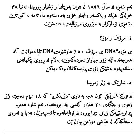
ئەم شەڕە لە ساڵی ١٨٩٦ لە نێوان بەریتانیا و زنجبار ڕوویدا. تەنها
٣٨
خولەکی
خایاند و یەکسەر زنجبار خۆی بەدەستەوە دا. ئەمە بە کورتترین
شەڕی تۆمارکراو لە مێژووی مرۆڤایەتیدا دادەنرێت.
٤. مرۆڤ و مۆز؟
DNAی مۆزە؟
ئایا دەزانیت کە DNAی مرۆڤ
٥٠٪ هاوشێوەی
هەرچەندە ئێمە زۆر جیاواز دەردەکەوین، بەڵام لە ڕووی پێکهاتەی
خانەییەوە بەشێکی زۆری پرۆسەکانمان وەک یەکن.
٥. شارێک لە ژێر زەویدا
لە تورکیا شارێکی کۆن هەیە بە ناوی "دێرینکویو" کە
١٨ نهۆم
دەچێتە ژێر
زەوی و جێگەی ٢٠ هەزار کەسی تێدا بووەتەوە. ئەم شارە هەموو
پێداویستییەکی ژیانی تێدا بووە، لە قوتابخانەوە تا ئەسپەوێڵە، تەنها بۆ ئەوەی
خەڵکەکە لە هێرشی دوژمن بپارێزێت.