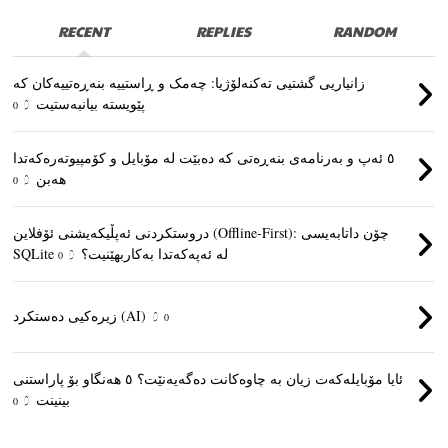
RECENT
REPLIES
RANDOM
زانیاریی گشتیی تەکنەلۆژیا: چەمک و ڕاستییە بنەڕەتییەکان کە
پێویستە بیانبەستیت
0
٥ ئەپ و بەرنامەی بنەڕەتی کە دەبێت لە مۆبایل و کۆمپیوتەرەکەتدا
هەبن
0
دروستکردنی ئەپڵیکەیشنی ئۆفلاین (Offline-First): چۆن داتابەیسی
SQLite لە ئەپەکەتدا بەکاربهێنیت؟
0
زیرەکیی دەستکرد (AI)
0
ئایا مۆبایلەکەت زیان بە چاوەکانت دەگەیەنێت؟ ٥ هەنگاو بۆ پاراستنی
بینینت
0