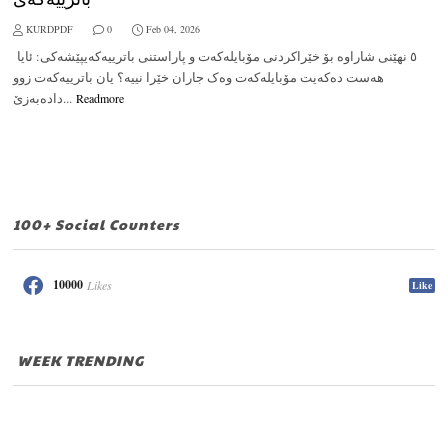
KURDPDF
0
Feb 04, 2026
٥ نهێنی شاراوە بۆ خێراکردنی مۆبایلەکەت و پاراستنی باترییەکەیپێشەکی: ئایا
هەست دەکەیت مۆبایلەکەت وەک جاران خێرا نییە؟ یان باترییەکەت زوو
دادەبەزێ...
Readmore
100+ Social Counters
10000
Likes
Like
WEEK TRENDING