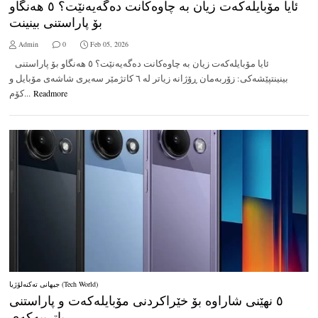
ئایا مۆبایلەکەت زیان بە چاوەکانت دەگەیەنێت؟ ٥ هەنگاو
بۆ پاراستنی بینینت
Admin
0
Feb 05, 2026
ئایا مۆبایلەکەت زیان بە چاوەکانت دەگەیەنێت؟ ٥ هەنگاو بۆ پاراستنی
بینینتپێشەکی: زۆربەمان ڕۆژانە زیاتر لە ٦ کاتژمێر سەیری شاشەی مۆبایل و
کۆم...
Readmore
جیهانی تەکنەلۆژیا (Tech World)
٥ نهێنی شاراوە بۆ خێراکردنی مۆبایلەکەت و پاراستنی
باترییەکەی