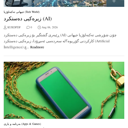
جیهانی تەکنەلۆژیا (Tech World)
زیرەکیی دەستکرد (AI)
KURDPDF
0
Aug 06, 2026
ڕێبەری گشتگیر بۆ زیرەکیی دەستکرد (AI) چۆن شۆڕشی تەکنەلۆژیا جیهانی
کارکردنی گۆڕیوە؟لە سەردەمی ئەمڕۆدا، زیرەکیی دەستکرد (Artificial
Intelligence) چ...
Readmore
بەرنامە و یاری (Apps & Games)