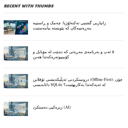
RECENT WITH THUMBS
زانیاریی گشتیی تەکنەلۆژیا: چەمک و ڕاستییە
بنەڕەتییەکان کە پێویستە بیانبەستیت
٥ ئەپ و بەرنامەی بنەڕەتی کە دەبێت لە مۆبایل و
کۆمپیوتەرەکەتدا هەبن
دروستکردنی ئەپڵیکەیشنی ئۆفلاین (Offline-First): چۆن
داتابەیسی SQLite لە ئەپەکەتدا بەکاربهێنیت؟
زیرەکیی دەستکرد (AI)