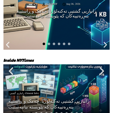
0
KURDPDF
Aug 06, 2026
زانیاریی گشتیی تەکنەلۆژیا: چەمک و ڕاستییە
بنەڕەتییەکان کە پێویستە بیانبەستیت
Inside NYTimes
زانیاری گشتی (General Info)
زانیاریی گشتیی تەکنەلۆژیا: چەمک و ڕاستییە
بنەڕەتییەکان کە پێویستە بیانبەستیت