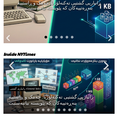
زانیاریی گشتیی تەکنەلۆژیا: چەمک و ڕاستییە
بنەڕەتییەکان کە پێویستە بیانبەستیت
Inside NYTimes
زانیاری گشتی (General Info)
زانیاریی گشتیی تەکنەلۆژیا: چەمک و ڕاستییە
بنەڕەتییەکان کە پێویستە بیانبەستیت