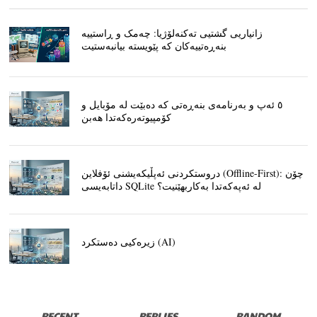
زانیاریی گشتیی تەکنەلۆژیا: چەمک و ڕاستییە
بنەڕەتییەکان کە پێویستە بیانبەستیت
٥ ئەپ و بەرنامەی بنەڕەتی کە دەبێت لە مۆبایل و
کۆمپیوتەرەکەتدا هەبن
دروستکردنی ئەپڵیکەیشنی ئۆفلاین (Offline-First): چۆن
داتابەیسی SQLite لە ئەپەکەتدا بەکاربهێنیت؟
زیرەکیی دەستکرد (AI)
RECENT
REPLIES
RANDOM