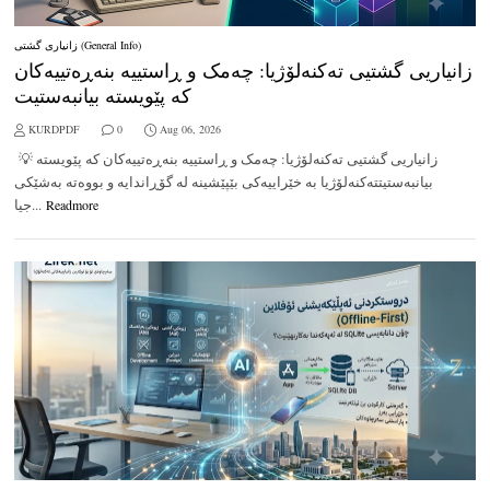
زانیاری گشتی (General Info)
زانیاریی گشتیی تەکنەلۆژیا: چەمک و ڕاستییە بنەڕەتییەکان
کە پێویستە بیانبەستیت
KURDPDF
0
Aug 06, 2026
💡 زانیاریی گشتیی تەکنەلۆژیا: چەمک و ڕاستییە بنەڕەتییەکان کە پێویستە
بیانبەستیتتەکنەلۆژیا بە خێراییەکی بێپێشینە لە گۆڕاندایە و بووەتە بەشێکی
جیا...
Readmore