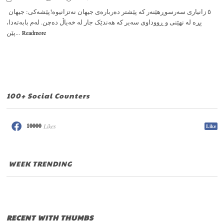
٥ زانیاری سەرسوڕهێنەر کە پێشتر دەربارەی جیهان نەتزانیوە!پێشەکی: جیهان
پڕە لە نهێنی و ڕووداوی سەیر کە هەندێک جار لە خەیاڵ دەچن. لەم بابەتەدا،
پێن...
Readmore
100+ Social Counters
10000
Likes
Like
WEEK TRENDING
RECENT WITH THUMBS