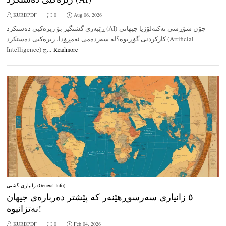
KURDPDF
0
Aug 06, 2026
ڕێبەری گشتگیر بۆ زیرەکیی دەستکرد (AI) چۆن شۆڕشی تەکنەلۆژیا جیهانی
کارکردنی گۆڕیوە؟لە سەردەمی ئەمڕۆدا، زیرەکیی دەستکرد (Artificial
Intelligence) چ...
Readmore
زانیاری گشتی (General Info)
٥ زانیاری سەرسوڕهێنەر کە پێشتر دەربارەی جیهان
نەتزانیوە!
KURDPDF
0
Feb 04, 2026