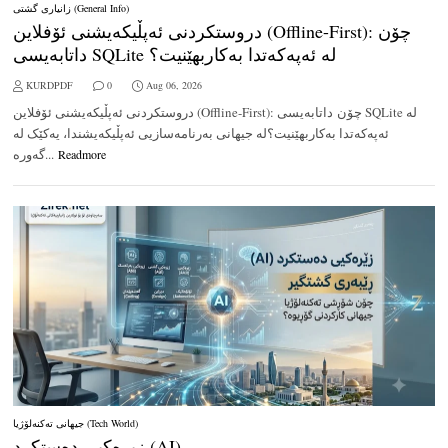
زانیاری گشتی (General Info)
دروستکردنی ئەپڵیکەیشنی ئۆفلاین (Offline-First): چۆن
داتابەیسی SQLite لە ئەپەکەتدا بەکاربهێنیت؟
KURDPDF
0
Aug 06, 2026
دروستکردنی ئەپڵیکەیشنی ئۆفلاین (Offline-First): چۆن داتابەیسی SQLite لە
ئەپەکەتدا بەکاربهێنیت؟لە جیهانی بەرنامەسازیی ئەپڵیکەیشندا، یەکێک لە
گەورە...
Readmore
جیهانی تەکنەلۆژیا (Tech World)
زیرەکیی دەستکرد (AI)