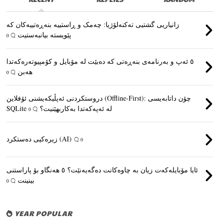
زانیاریی گشتیی تەکنەلۆژیا: چەمک و ڕاستییە بنەڕەتییەکان کە
پێویستە بیانبەستیت
0
٥ ئەپ و بەرنامەی بنەڕەتی کە دەبێت لە مۆبایل و کۆمپیوتەرەکەتدا
هەبن
0
دروستکردنی ئەپڵیکەیشنی ئۆفلاین (Offline-First): چۆن داتابەیسی
SQLite لە ئەپەکەتدا بەکاربهێنیت؟
0
زیرەکیی دەستکرد (AI)
0
ئایا مۆبایلەکەت زیان بە چاوەکانت دەگەیەنێت؟ ٥ هەنگاو بۆ پاراستنی
بینینت
0
YEAR POPULAR